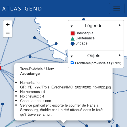
ATLAS GEND
+
Légende
▼
−
Compagnie
Lieutenance
Brigade
Objets
▼
Frontières provinciales (1789)
×
Trois-Évêchés / Metz
Azoudange
Numérisation :
GR_YB_797/Trois_Eveches/IMG_20210202_154022.jpg
Nb hommes : 4
Nb chevaux : 4
Casernement : non
Service particulier : escorte le courrier de Paris à
Strasbourg, établie car il a été attaqué dans le forêt
qu’il traverse la nuit