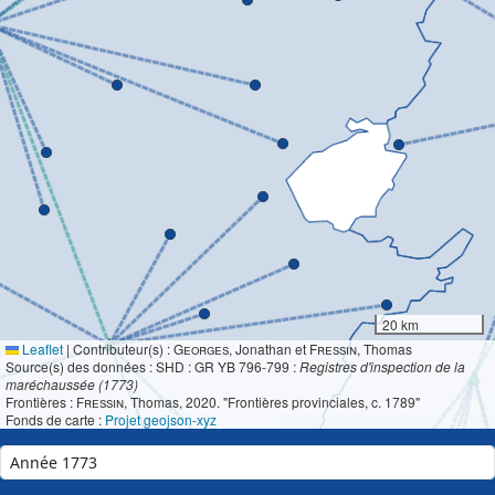
20 km
Leaflet
|
Contributeur(s) :
Georges
, Jonathan et
Fressin
, Thomas
Source(s) des données : SHD : GR YB 796-799 :
Registres d'inspection de la
maréchaussée (1773)
Frontières :
Fressin
, Thomas, 2020. "Frontières provinciales, c. 1789"
Fonds de carte :
Projet geojson-xyz