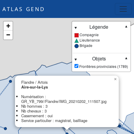
ATLAS GEND
+
Légende
▼
−
Compagnie
Lieutenance
Brigade
Objets
▼
Frontières provinciales (1789)
×
Flandre / Artois
Aire-sur-la-Lys
Numérisation :
GR_YB_799//Flandre/IMG_20210202_111507.jpg
Nb hommes : 3
Nb chevaux : 3
Casernement : oui
Service particulier : magistrat, bailliage