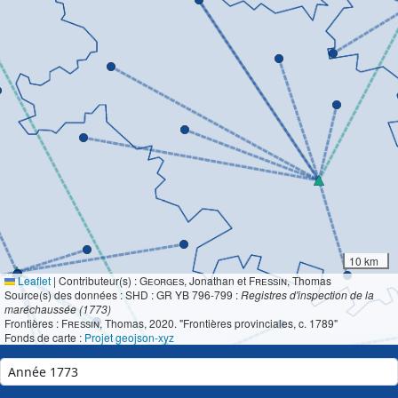
10 km
Leaflet
|
Contributeur(s) :
Georges
, Jonathan et
Fressin
, Thomas
Source(s) des données : SHD : GR YB 796-799 :
Registres d'inspection de la
maréchaussée (1773)
Frontières :
Fressin
, Thomas, 2020. "Frontières provinciales, c. 1789"
Fonds de carte :
Projet geojson-xyz