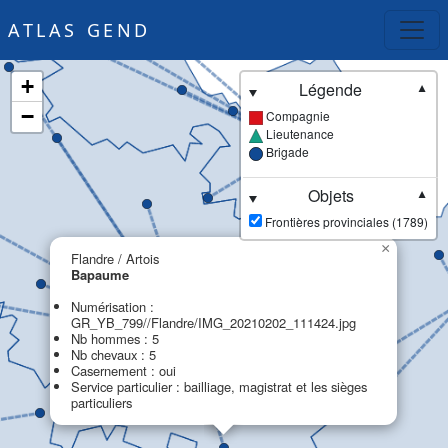
ATLAS GEND
+
Légende
▼
−
Compagnie
Lieutenance
Brigade
Objets
▼
Frontières provinciales (1789)
×
Flandre / Artois
Bapaume
Numérisation :
GR_YB_799//Flandre/IMG_20210202_111424.jpg
Nb hommes : 5
Nb chevaux : 5
Casernement : oui
Service particulier : bailliage, magistrat et les sièges
particuliers