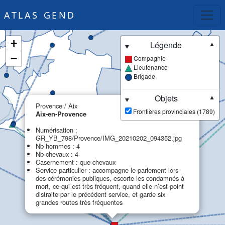
ATLAS GEND
+
Légende
▼
−
Compagnie
Lieutenance
Brigade
Objets
▼
×
Provence / Aix
Frontières provinciales (1789)
Aix-en-Provence
Numérisation :
GR_YB_798/Provence/IMG_20210202_094352.jpg
Nb hommes : 4
Nb chevaux : 4
Casernement : que chevaux
Service particulier : accompagne le parlement lors
des cérémonies publiques, escorte les condamnés à
mort, ce qui est très fréquent, quand elle n’est point
distraite par le précédent service, et garde six
grandes routes très fréquentes