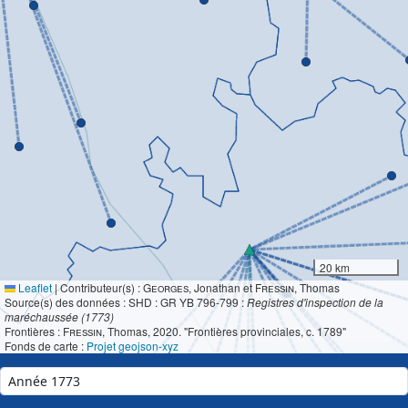
20 km
Leaflet
|
Contributeur(s) :
Georges
, Jonathan et
Fressin
, Thomas
Source(s) des données : SHD : GR YB 796-799 :
Registres d'inspection de la
maréchaussée (1773)
Frontières :
Fressin
, Thomas, 2020. "Frontières provinciales, c. 1789"
Fonds de carte :
Projet geojson-xyz