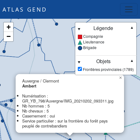
ATLAS GEND
+
Légende
▼
−
Compagnie
Lieutenance
Brigade
Objets
▼
Frontières provinciales (1789)
×
Auvergne / Clermont
Ambert
Numérisation :
GR_YB_798/Auvergne/IMG_20210202_093311.jpg
Nb hommes : 5
Nb chevaux : 5
Casernement : oui
Service particulier : sur la frontière du forêt pays
peuplé de contrebandiers