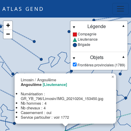
ATLAS GEND
+
Légende
▼
−
Compagnie
Lieutenance
Brigade
Objets
▼
Frontières provinciales (1789)
×
Limosin / Angoulême
Angoulême
[Lieutenance]
Numérisation :
GR_YB_796/Limosin/IMG_20210204_153450.jpg
Nb hommes : 4
Nb chevaux : 4
Casernement : oui
Service particulier : voir 1772