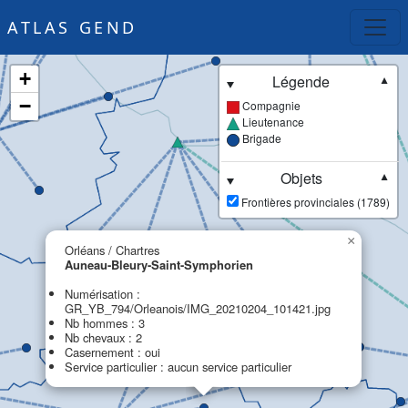
ATLAS GEND
+
Légende
▼
−
Compagnie
Lieutenance
Brigade
Objets
▼
Frontières provinciales (1789)
×
Orléans / Chartres
Auneau-Bleury-Saint-Symphorien
Numérisation :
GR_YB_794/Orleanois/IMG_20210204_101421.jpg
Nb hommes : 3
Nb chevaux : 2
Casernement : oui
Service particulier : aucun service particulier