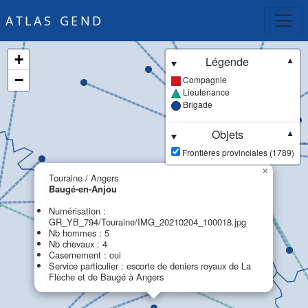
ATLAS GEND
+
Légende
▼
−
Compagnie
Lieutenance
Brigade
Objets
▼
Frontières provinciales (1789)
×
Touraine / Angers
Baugé-en-Anjou
Numérisation :
GR_YB_794/Touraine/IMG_20210204_100018.jpg
Nb hommes : 5
Nb chevaux : 4
Casernement : oui
Service particulier : escorte de deniers royaux de La
Flèche et de Baugé à Angers