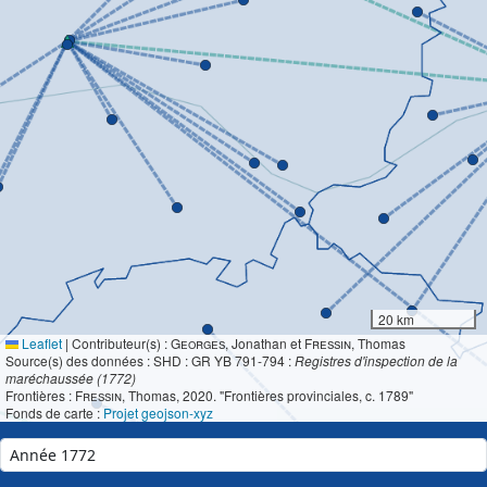
20 km
Leaflet
|
Contributeur(s) :
Georges
, Jonathan et
Fressin
, Thomas
Source(s) des données : SHD : GR YB 791-794 :
Registres d'inspection de la
maréchaussée (1772)
Frontières :
Fressin
, Thomas, 2020. "Frontières provinciales, c. 1789"
Fonds de carte :
Projet geojson-xyz