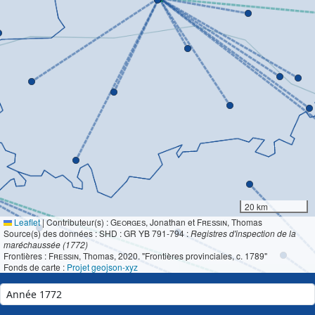
20 km
Leaflet
|
Contributeur(s) :
Georges
, Jonathan et
Fressin
, Thomas
Source(s) des données : SHD : GR YB 791-794 :
Registres d'inspection de la
maréchaussée (1772)
Frontières :
Fressin
, Thomas, 2020. "Frontières provinciales, c. 1789"
Fonds de carte :
Projet geojson-xyz