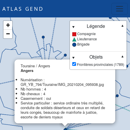
ATLAS GEND
+
Légende
▼
−
Compagnie
Lieutenance
Brigade
Objets
▼
×
Frontières provinciales (1789)
Touraine / Angers
Angers
Numérisation :
GR_YB_794/Touraine/IMG_20210204_095938.jpg
Nb hommes : 4
Nb chevaux : 4
Casernement : oui
Service particulier : service ordinaire très multiplié,
conduite de soldats déserteurs et ceux en retard de
leurs congés, beaucoup de mainforte à justice,
escorte de deniers royaux