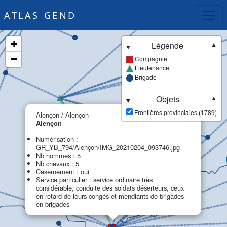
ATLAS GEND
+
Légende
▼
−
Compagnie
Lieutenance
Brigade
Objets
▼
×
Frontières provinciales (1789)
Alençon / Alençon
Alençon
Numérisation :
GR_YB_794/Alençon/IMG_20210204_093746.jpg
Nb hommes : 5
Nb chevaux : 5
Casernement : oui
Service particulier : service ordinaire très
considérable, conduite des soldats déserteurs, ceux
en retard de leurs congés et mendiants de brigades
en brigades