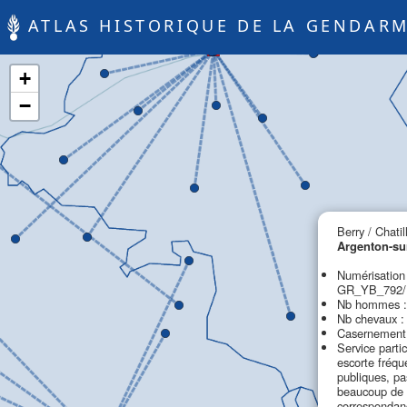
ATLAS HISTORIQUE DE LA GENDARM
+
−
Berry / Chatil
Argenton-su
Numérisation
GR_YB_792/B
Nb hommes :
Nb chevaux :
Casernement 
Service parti
escorte fréqu
publiques, pa
beaucoup de 
correspondan