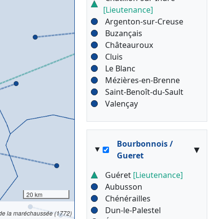
[Lieutenance]
Argenton-sur-Creuse
Buzançais
Châteauroux
Cluis
Le Blanc
Mézières-en-Brenne
Saint-Benoît-du-Sault
Valençay
Bourbonnois /
▾
Gueret
Guéret
[Lieutenance]
Aubusson
20 km
Chénérailles
Dun-le-Palestel
 de la maréchaussée (1772)