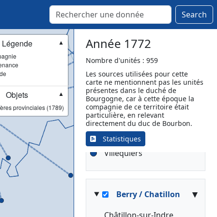
Culan
Donzy
Search
Dun-sur-Auron
Gron
Année 1772
Légende
▼
Issoudun
agnie
La Charité-sur-Loire
Nombre d'unités : 959
enance
La Châtre
ade
Les sources utilisées pour cette
carte ne mentionnent pas les unités
Les Aix-d'Angillon
présentes dans le duché de
Objets
Pouilly-sur-Loire
▼
Bourgogne, car à cette époque la
Saint-Amand-Montrond
compagnie de ce territoire était
ères provinciales (1789)
particulière, en relevant
Sancerre
directement du duc de Bourbon.
Sancoins
Statistiques
Vierzon
Villequiers
▾
Berry / Chatillon
Châtillon-sur-Indre