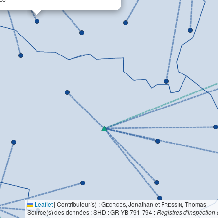
Leaflet
|
Contributeur(s) :
Georges
, Jonathan et
Fressin
, Thomas
Source(s) des données : SHD : GR YB 791-794 :
Registres d'inspection