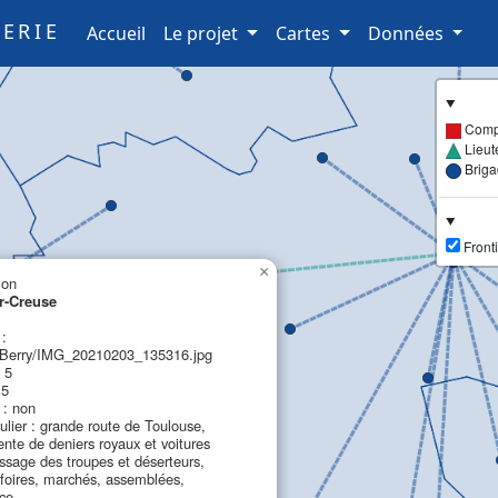
ERIE
(current)
Accueil
Le projet
Cartes
Données
Comp
Lieut
Brig
Fronti
×
lon
r-Creuse
 :
erry/IMG_20210203_135316.jpg
 5
 5
: non
culier : grande route de Toulouse,
ente de deniers royaux et voitures
ssage des troupes et déserteurs,
foires, marchés, assemblées,
ce