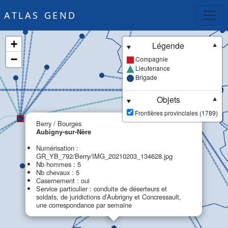
ATLAS GEND
+
Légende
▼
−
Compagnie
Lieutenance
Brigade
Objets
▼
Frontières provinciales (1789)
×
Berry / Bourges
Aubigny-sur-Nère
Numérisation :
GR_YB_792/Berry/IMG_20210203_134628.jpg
Nb hommes : 5
Nb chevaux : 5
Casernement : oui
Service particulier : conduite de déserteurs et
soldats, de juridictions d’Aubrigny et Concressault,
une correspondance par semaine