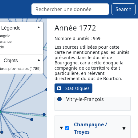
Search
Champagne /
▾
Sainte-Menehould
Année 1772
Légende
▼
Sainte-Menehould
agnie
Nombre d'unités : 959
[Lieutenance]
enance
ade
Les sources utilisées pour cette
Autry
carte ne mentionnent pas les unités
Auve
présentes dans le duché de
Objets
▼
Montfaucon-d'Argonne
Bourgogne, car à cette époque la
compagnie de ce territoire était
ères provinciales (1789)
Possesse
particulière, en relevant
Saint-Dizier
directement du duc de Bourbon.
Sainte-Menehould
Statistiques
Sainte-Menehould
Vitry-le-François
Champagne /
▾
Troyes