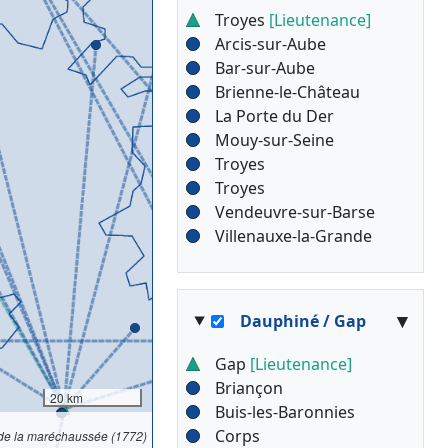
Troyes
[Lieutenance]
Arcis-sur-Aube
Bar-sur-Aube
Brienne-le-Château
La Porte du Der
Mouy-sur-Seine
Troyes
Troyes
Vendeuvre-sur-Barse
Villenauxe-la-Grande
▾
Dauphiné / Gap
Gap
[Lieutenance]
Briançon
20 km
Buis-les-Baronnies
Corps
 de la maréchaussée (1772)