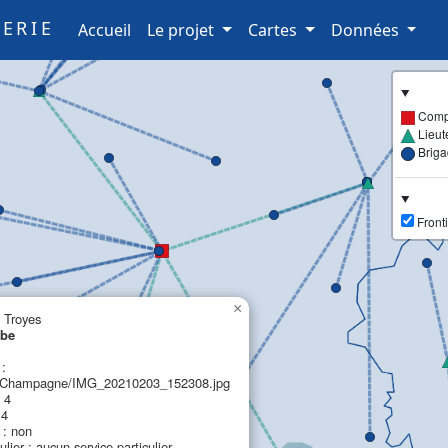
ERIE
(current)
Accueil
Le projet
Cartes
Données
Comp
Lieut
Brig
Fronti
×
 Troyes
ube
 :
Champagne/IMG_20210203_152308.jpg
 4
 4
: non
ulier : aucun service particulier