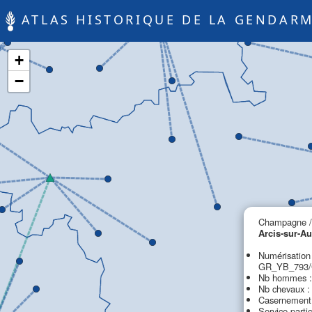
ATLAS HISTORIQUE DE LA GENDARM
+
−
Champagne /
Arcis-sur-A
Numérisation
GR_YB_793/
Nb hommes :
Nb chevaux :
Casernement 
Service partic