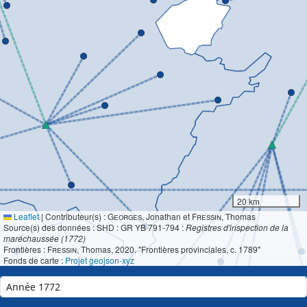
20 km
Leaflet
|
Contributeur(s) :
Georges
, Jonathan et
Fressin
, Thomas
Source(s) des données : SHD : GR YB 791-794 :
Registres d'inspection de la
maréchaussée (1772)
Frontières :
Fressin
, Thomas, 2020. "Frontières provinciales, c. 1789"
Fonds de carte :
Projet geojson-xyz