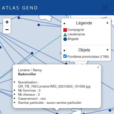
ATLAS GEND
+
Légende
▼
−
Compagnie
Lieutenance
Brigade
Objets
▼
Frontières provinciales (1789)
×
Lorraine / Nancy
Badonviller
Numérisation :
GR_YB_793/Lorraine/IMG_20210203_151056.jpg
Nb hommes : 3
Nb chevaux : 3
Casernement : non
Service particulier : aucun service particulier