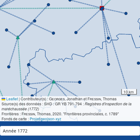
10 km
Leaflet
|
Contributeur(s) :
Georges
, Jonathan et
Fressin
, Thomas
Source(s) des données : SHD : GR YB 791-794 :
Registres d'inspection de la
maréchaussée (1772)
Frontières :
Fressin
, Thomas, 2020. "Frontières provinciales, c. 1789"
Fonds de carte :
Projet geojson-xyz