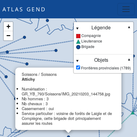
ATLAS GEND
+
Légende
▼
−
Compagnie
Lieutenance
Brigade
Objets
▼
Frontières provinciales (1789)
×
Soissons / Soissons
Attichy
Numérisation :
GR_YB_793/Soissons/IMG_20210203_144758.jpg
Nb hommes : 3
Nb chevaux : 3
Casernement : oui
Service particulier : voisine de forêts de Laigle et de
Compiègne, cette brigade doit principalement
assurer les routes