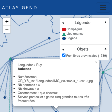
ATLAS GEND
+
Légende
▼
−
Compagnie
Lieutenance
Brigade
Objets
▼
Frontières provinciales (1789)
×
Languedoc / Puy
Aubenas
Numérisation :
GR_YB_791/Languedoc/IMG_20210204_135510.jpg
Nb hommes : 4
Nb chevaux : 3
Casernement : que chevaux
Service particulier : garde cinq grandes routes très
fréquentées