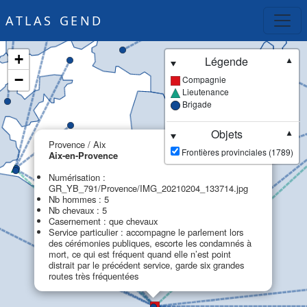
ATLAS GEND
+
Légende
▼
−
Compagnie
Lieutenance
Brigade
Objets
▼
×
Provence / Aix
Frontières provinciales (1789)
Aix-en-Provence
Numérisation :
GR_YB_791/Provence/IMG_20210204_133714.jpg
Nb hommes : 5
Nb chevaux : 5
Casernement : que chevaux
Service particulier : accompagne le parlement lors
des cérémonies publiques, escorte les condamnés à
mort, ce qui est fréquent quand elle n’est point
distrait par le précédent service, garde six grandes
routes très fréquentées