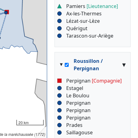
Pamiers
[Lieutenance]
Ax-les-Thermes
Lézat-sur-Lèze
Quérigut
Tarascon-sur-Ariège
Roussillon /
▾
Perpignan
Perpignan
[Compagnie]
Estagel
Le Boulou
Perpignan
Perpignan
Perpignan
20 km
Prades
Saillagouse
 de la maréchaussée (1772)