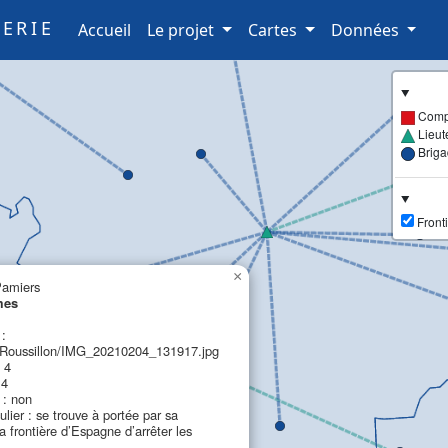
ERIE
(current)
Accueil
Le projet
Cartes
Données
Comp
Lieut
Brig
Fronti
×
Pamiers
mes
 :
oussillon/IMG_20210204_131917.jpg
 4
 4
: non
ulier : se trouve à portée par sa
la frontière d’Espagne d’arrêter les