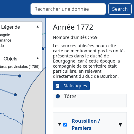
▾
Rouen / Rouen
Search
Rouen
[Compagnie]
Aumale
Année 1772
Légende
▼
Dieppe
agnie
Nombre d'unités : 959
Elbeuf
enance
ade
Les sources utilisées pour cette
Eu
carte ne mentionnent pas les unités
Gournay-en-Bray
présentes dans le duché de
Objets
▼
Neufchâtel-en-Bray
Bourgogne, car à cette époque la
compagnie de ce territoire était
ères provinciales (1789)
Rocquemont
particulière, en relevant
Rouen
directement du duc de Bourbon.
Rouen
Statistiques
Rouen
Tôtes
Roussillon /
▾
Pamiers