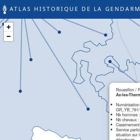
ATLAS HISTORIQUE DE LA GENDARM
+
−
Roussillon / 
Ax-les-Ther
Numérisation
GR_YB_791/R
Nb hommes :
Nb chevaux :
Casernement 
Service partic
situation sur 
déserteurs