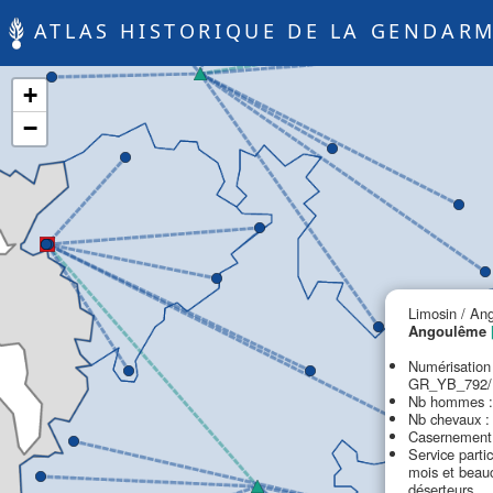
ATLAS HISTORIQUE DE LA GENDARM
+
−
Limosin / An
Angoulême
Numérisation
GR_YB_792/L
Nb hommes :
Nb chevaux :
Casernement 
Service partic
mois et beau
déserteurs