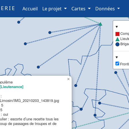
ERIE
(current)
Accueil
Le projet
Cartes
Données
Comp
Lieut
Brig
Fronti
×
goulême
[Lieutenance]
 :
imosin/IMG_20210203_143819.jpg
 5
 5
: oui
ulier : escorte d’une recette tous les
coup de passages de troupes et de