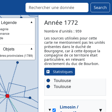
Search
Languedoc /
▾
Année 1772
Légende
Toulouse
▼
agnie
Nombre d'unités : 959
Toulouse
[Lieutenance]
enance
ade
Les sources utilisées pour cette
Albi
carte ne mentionnent pas les unités
Castelnaudary
présentes dans le duché de
Objets
▼
Fronton
Bourgogne, car à cette époque la
compagnie de ce territoire était
ères provinciales (1789)
Grisolles
particulière, en relevant
Lavaur
directement du duc de Bourbon.
Monestiés
Statistiques
Rabastens
Toulouse
Toulouse
Limosin /
▾