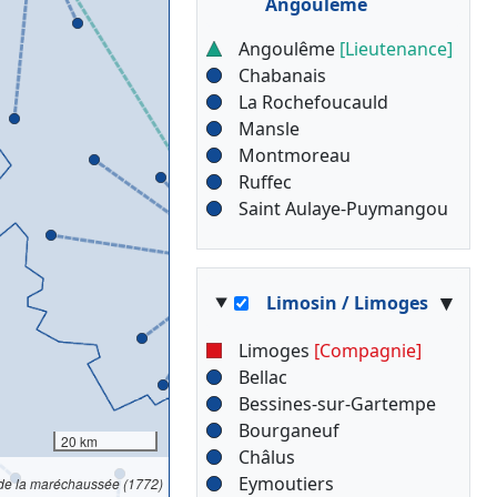
Angoulême
Angoulême
[Lieutenance]
Chabanais
La Rochefoucauld
Mansle
Montmoreau
Ruffec
Saint Aulaye-Puymangou
▾
Limosin / Limoges
Limoges
[Compagnie]
Bellac
Bessines-sur-Gartempe
Bourganeuf
20 km
Châlus
Eymoutiers
 de la maréchaussée (1772)