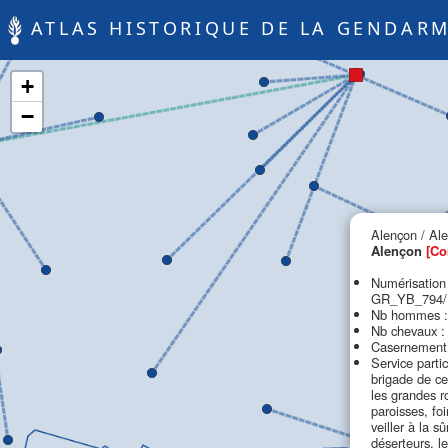
ATLAS HISTORIQUE DE LA GENDARM
+
−
Alençon / Al
Alençon
[Co
Numérisation
GR_YB_794/B
Nb hommes :
Nb chevaux :
Casernement 
Service partic
brigade de ce
les grandes r
paroisses, fo
veiller à la s
déserteurs, l