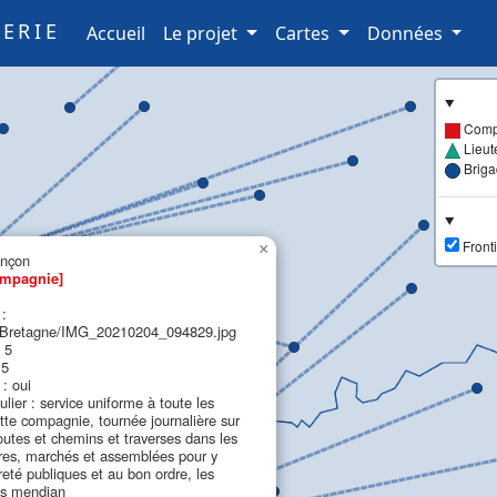
ERIE
(current)
Accueil
Le projet
Cartes
Données
Comp
Lieut
Brig
Fronti
×
ençon
mpagnie]
 :
retagne/IMG_20210204_094829.jpg
 5
 5
: oui
ulier : service uniforme à toute les
tte compagnie, tournée journalière sur
outes et chemins et traverses dans les
ires, marchés et assemblées pour y
ûreté publiques et au bon ordre, les
es mendian