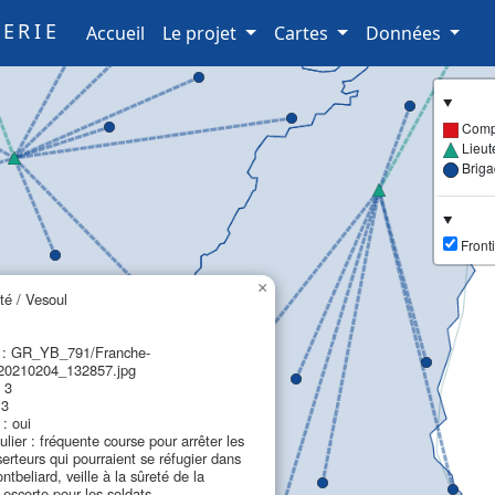
ERIE
(current)
Accueil
Le projet
Cartes
Données
Comp
Lieut
Brig
Fronti
×
é / Vesoul
n : GR_YB_791/Franche-
0210204_132857.jpg
 3
 3
: oui
ulier : fréquente course pour arrêter les
serteurs qui pourraient se réfugier dans
tbeliard, veille à la sûreté de la
 escorte pour les soldats