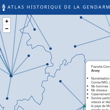
ATLAS HISTORIQUE DE LA GENDARM
+
−
Franche-Comt
Arcey
Numérisatio
Comte/IMG_2
Nb hommes :
Nb chevaux :
Casernement 
Service partic
voleurs et dé
le pays de Mon
grande route,