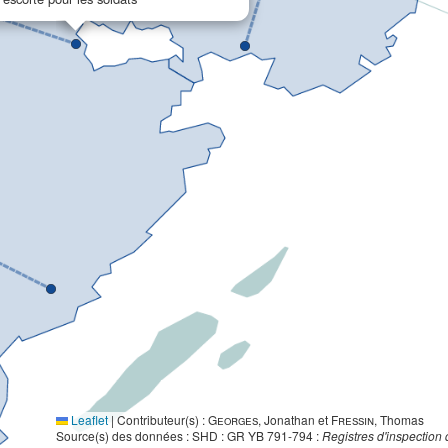
Leaflet
|
Contributeur(s) :
Georges
, Jonathan et
Fressin
, Thomas
Source(s) des données : SHD : GR YB 791-794 :
Registres d'inspection