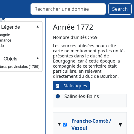
Saint-Vit
Search
Année 1772
Légende
Franche-Comté /
▼
▾
Lons-le-Saunier
agnie
Nombre d'unités : 959
enance
ade
Les sources utilisées pour cette
Lons-le-Saunier
carte ne mentionnent pas les unités
[Lieutenance]
présentes dans le duché de
Objets
▼
Hauts de Bienne
Bourgogne, car à cette époque la
compagnie de ce territoire était
ères provinciales (1789)
Poligny
particulière, en relevant
Pont-du-Bourg
directement du duc de Bourbon.
Saint-Amour
Statistiques
Saint-Claude
Salins-les-Bains
Franche-Comté /
▾
Vesoul