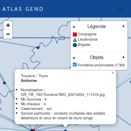
ATLAS GEND
+
Légende
▼
−
Compagnie
Lieutenance
Brigade
Objets
▼
Frontières provinciales (1789)
×
Touraine / Tours
Amboise
Numérisation :
GR_YB_790/Touraine/IMG_20210204_111316.jpg
Nb hommes : 4
Nb chevaux : 4
Casernement : oui
Service particulier : conduite multipliée des soldats
déserteurs et ceux en retard de leurs congé