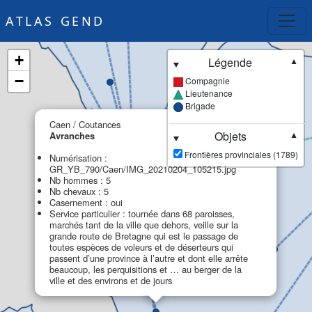
ATLAS GEND
+
Légende
▼
−
Compagnie
Lieutenance
Brigade
×
Caen / Coutances
Objets
Avranches
▼
Frontières provinciales (1789)
Numérisation :
GR_YB_790/Caen/IMG_20210204_105215.jpg
Nb hommes : 5
Nb chevaux : 5
Casernement : oui
Service particulier : tournée dans 68 paroisses,
marchés tant de la ville que dehors, veille sur la
grande route de Bretagne qui est le passage de
toutes espèces de voleurs et de déserteurs qui
passent d’une province à l’autre et dont elle arrête
beaucoup, les perquisitions et … au berger de la
ville et des environs et de jours