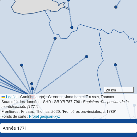
20 km
Leaflet
|
Contributeur(s) :
Georges
, Jonathan et
Fressin
, Thomas
Source(s) des données : SHD : GR YB 787-790 :
Registres d'inspection de la
maréchaussée (1771)
Frontières :
Fressin
, Thomas, 2020. "Frontières provinciales, c. 1789"
Fonds de carte :
Projet geojson-xyz