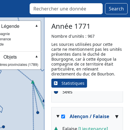
Bellême
Breteuil
Search
Brezolles
Châteauneuf-en-
Année 1771
Légende
▼
Thymerais
agnie
Conches-en-Ouche
Nombre d'unités : 967
enance
Domfront en Poiraie
ade
Les sources utilisées pour cette
carte ne mentionnent pas les unités
La Ferté Macé
présentes dans le duché de
Objets
Le Mêle-sur-Sarthe
▼
Bourgogne, car à cette époque la
Mortagne-au-Perche
compagnie de ce territoire était
ères provinciales (1789)
particulière, en relevant
Moulins-la-Marche
directement du duc de Bourbon.
Nogent-le-Rotrou
Statistiques
Rémalard en Perche
Sées
▾
Alençon / Falaise
Falaise
[Lieutenance]