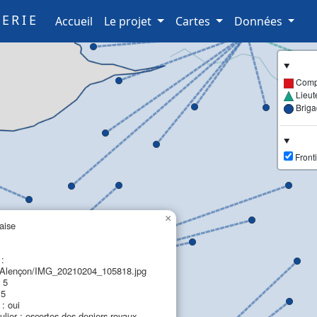
ERIE
(current)
Accueil
Le projet
Cartes
Données
Comp
Lieut
Brig
Fronti
×
aise
 :
lençon/IMG_20210204_105818.jpg
 5
 5
: oui
culier : escortes des deniers royaux