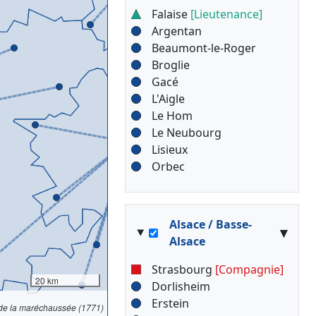
Falaise
[Lieutenance]
Argentan
Beaumont-le-Roger
Broglie
Gacé
L'Aigle
Le Hom
Le Neubourg
Lisieux
Orbec
Alsace / Basse-
▾
Alsace
Strasbourg
[Compagnie]
20 km
Dorlisheim
Erstein
 de la maréchaussée (1771)