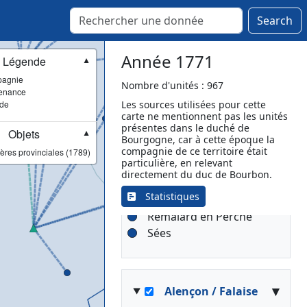
Alençon
Bellême
Search
Breteuil
Brezolles
Année 1771
Légende
▼
Châteauneuf-en-
agnie
Thymerais
Nombre d'unités : 967
enance
Conches-en-Ouche
ade
Les sources utilisées pour cette
carte ne mentionnent pas les unités
Domfront en Poiraie
présentes dans le duché de
Objets
La Ferté Macé
▼
Bourgogne, car à cette époque la
Le Mêle-sur-Sarthe
compagnie de ce territoire était
ères provinciales (1789)
particulière, en relevant
Mortagne-au-Perche
directement du duc de Bourbon.
Moulins-la-Marche
Statistiques
Nogent-le-Rotrou
Rémalard en Perche
Sées
▾
Alençon / Falaise