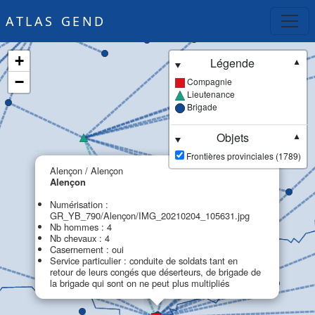
ATLAS GEND
+
Légende
▼
−
Compagnie
Lieutenance
Brigade
Objets
▼
Frontières provinciales (1789)
×
Alençon / Alençon
Alençon
Numérisation :
GR_YB_790/Alençon/IMG_20210204_105631.jpg
Nb hommes : 4
Nb chevaux : 4
Casernement : oui
Service particulier : conduite de soldats tant en
retour de leurs congés que déserteurs, de brigade de
la brigade qui sont on ne peut plus multipliés