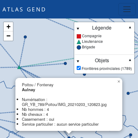
ATLAS GEND
+
Légende
▼
−
Compagnie
Lieutenance
Brigade
Objets
▼
Frontières provinciales (1789)
×
Poitou / Fontenay
Aulnay
Numérisation :
GR_YB_789/Poitou/IMG_20210203_120823.jpg
Nb hommes : 4
Nb chevaux : 4
Casernement : oui
Service particulier : aucun service particulier