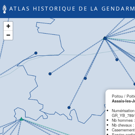
ATLAS HISTORIQUE DE LA GENDARM
+
−
Poitou / Poiti
Assais-les-
Numérisation
GR_YB_789/P
Nb hommes :
Nb chevaux :
Casernement 
Service partic