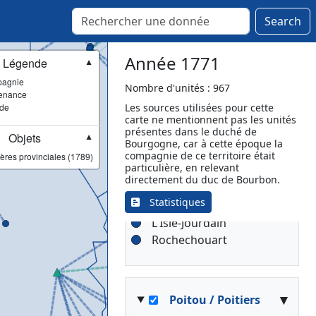
Les Sables-d'Olonne
Palluau
Search
Année 1771
Légende
▼
Poitou /
▾
agnie
Nombre d'unités : 967
Montmorillon
enance
ade
Les sources utilisées pour cette
carte ne mentionnent pas les unités
Montmorillon
présentes dans le duché de
Objets
[Lieutenance]
▼
Bourgogne, car à cette époque la
Civray
compagnie de ce territoire était
ères provinciales (1789)
particulière, en relevant
Confolens
directement du duc de Bourbon.
Couhé
Statistiques
Gençay
L'Isle-Jourdain
Rochechouart
▾
Poitou / Poitiers