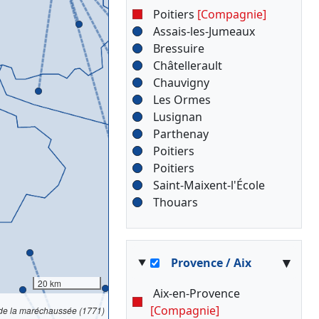
Poitiers
[Compagnie]
Assais-les-Jumeaux
Bressuire
Châtellerault
Chauvigny
Les Ormes
Lusignan
Parthenay
Poitiers
Poitiers
Saint-Maixent-l'École
Thouars
▾
Provence / Aix
20 km
Aix-en-Provence
[Compagnie]
 de la maréchaussée (1771)