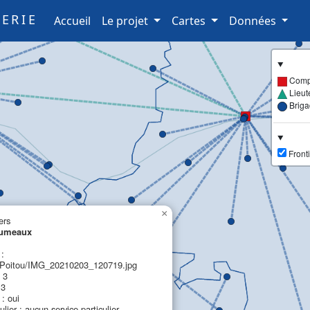
ERIE
(current)
Accueil
Le projet
Cartes
Données
Comp
Lieut
Brig
Fronti
×
ers
Jumeaux
 :
oitou/IMG_20210203_120719.jpg
 3
 3
: oui
ulier : aucun service particulier