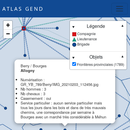
ATLAS GEND
+
Légende
▼
−
Compagnie
Lieutenance
Brigade
Objets
▼
×
Frontières provinciales (1789)
Berry / Bourges
Allogny
Numérisation :
GR_YB_789/Berry/IMG_20210203_112456.jpg
Nb hommes : 3
Nb chevaux : 3
Casernement : oui
Service particulier : aucun service particulier mais
tous les jours dans les bois et dans de très mauvais
chemins, une correspondance par semaine à
Bourges avec un marché très considérable à Méhun