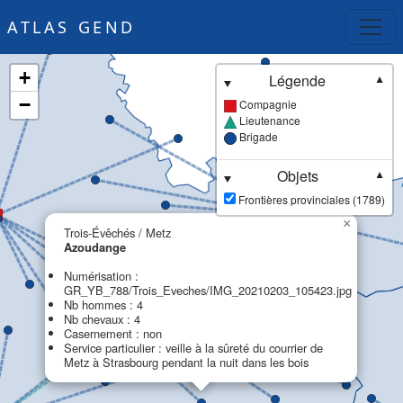
ATLAS GEND
+
Légende
▼
−
Compagnie
Lieutenance
Brigade
Objets
▼
Frontières provinciales (1789)
×
Trois-Évêchés / Metz
Azoudange
Numérisation :
GR_YB_788/Trois_Eveches/IMG_20210203_105423.jpg
Nb hommes : 4
Nb chevaux : 4
Casernement : non
Service particulier : veille à la sûreté du courrier de
Metz à Strasbourg pendant la nuit dans les bois