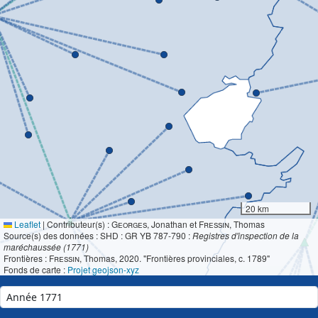
20 km
Leaflet
|
Contributeur(s) :
Georges
, Jonathan et
Fressin
, Thomas
Source(s) des données : SHD : GR YB 787-790 :
Registres d'inspection de la
maréchaussée (1771)
Frontières :
Fressin
, Thomas, 2020. "Frontières provinciales, c. 1789"
Fonds de carte :
Projet geojson-xyz