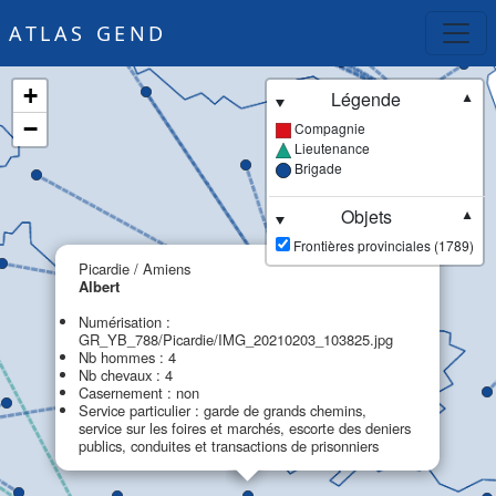
ATLAS GEND
+
Légende
▼
−
Compagnie
Lieutenance
Brigade
Objets
▼
Frontières provinciales (1789)
×
Picardie / Amiens
Albert
Numérisation :
GR_YB_788/Picardie/IMG_20210203_103825.jpg
Nb hommes : 4
Nb chevaux : 4
Casernement : non
Service particulier : garde de grands chemins,
service sur les foires et marchés, escorte des deniers
publics, conduites et transactions de prisonniers