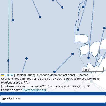
20 km
Leaflet
|
Contributeur(s) :
Georges
, Jonathan et
Fressin
, Thomas
Source(s) des données : SHD : GR YB 787-790 :
Registres d'inspection de la
maréchaussée (1771)
Frontières :
Fressin
, Thomas, 2020. "Frontières provinciales, c. 1789"
Fonds de carte :
Projet geojson-xyz