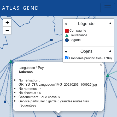
ATLAS GEND
+
Légende
▼
−
Compagnie
Lieutenance
Brigade
Objets
▼
Frontières provinciales (1789)
×
Languedoc / Puy
Aubenas
Numérisation :
GR_YB_787/Languedoc/IMG_20210203_100925.jpg
Nb hommes : 4
Nb chevaux : 4
Casernement : que chevaux
Service particulier : garde 5 grandes routes très
fréquentées