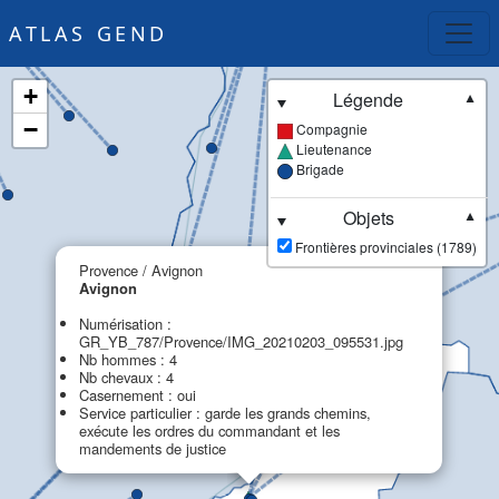
ATLAS GEND
+
Légende
▼
−
Compagnie
Lieutenance
Brigade
Objets
▼
Frontières provinciales (1789)
×
Provence / Avignon
Avignon
Numérisation :
GR_YB_787/Provence/IMG_20210203_095531.jpg
Nb hommes : 4
Nb chevaux : 4
Casernement : oui
Service particulier : garde les grands chemins,
exécute les ordres du commandant et les
mandements de justice