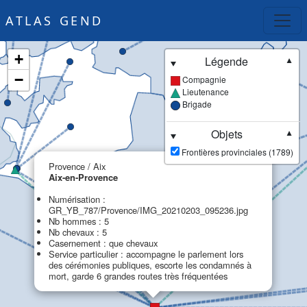
ATLAS GEND
+
Légende
▼
−
Compagnie
Lieutenance
Brigade
Objets
▼
Frontières provinciales (1789)
×
Provence / Aix
Aix-en-Provence
Numérisation :
GR_YB_787/Provence/IMG_20210203_095236.jpg
Nb hommes : 5
Nb chevaux : 5
Casernement : que chevaux
Service particulier : accompagne le parlement lors
des cérémonies publiques, escorte les condamnés à
mort, garde 6 grandes routes très fréquentées