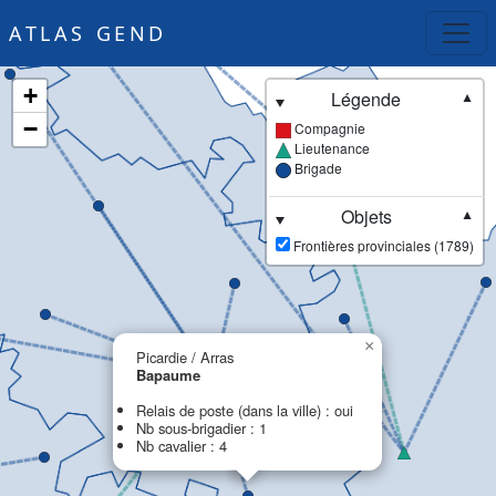
ATLAS GEND
+
Légende
▼
−
Compagnie
Lieutenance
Brigade
Objets
▼
Frontières provinciales (1789)
×
Picardie / Arras
Bapaume
Relais de poste (dans la ville) : oui
Nb sous-brigadier : 1
Nb cavalier : 4