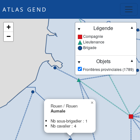
ATLAS GEND
+
Légende
▼
−
Compagnie
Lieutenance
Brigade
Objets
▼
Frontières provinciales (1789)
×
Rouen / Rouen
Aumale
Nb sous-brigadier : 1
Nb cavalier : 4