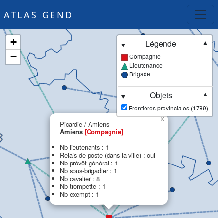
ATLAS GEND
+
Légende
▼
−
Compagnie
Lieutenance
Brigade
Objets
▼
Frontières provinciales (1789)
×
Picardie / Amiens
Amiens
[Compagnie]
Nb lieutenants : 1
Relais de poste (dans la ville) : oui
Nb prévôt général : 1
Nb sous-brigadier : 1
Nb cavalier : 8
Nb trompette : 1
Nb exempt : 1