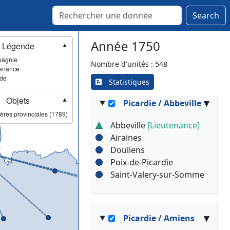
▾
Paris / Tonnerre
Search
Tonnerre
[Lieutenance]
Année 1750
Légende
Saint-Florentin
▼
Vézelay
agnie
Nombre d'unités : 548
enance
ade
Statistiques
Objets
▾
▼
Picardie / Abbeville
ères provinciales (1789)
Abbeville
[Lieutenance]
Airaines
Doullens
Poix-de-Picardie
Saint-Valery-sur-Somme
▾
Picardie / Amiens