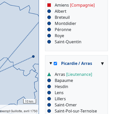
Amiens
[Compagnie]
Albert
Breteuil
Montdidier
Péronne
Roye
Saint-Quentin
▾
Picardie / Arras
Arras
[Lieutenance]
Bapaume
Hesdin
Lens
Lillers
10 km
Saint-Omer
Saint-Pol-sur-Ternoise
l'exempt Guillotte, avril 1750