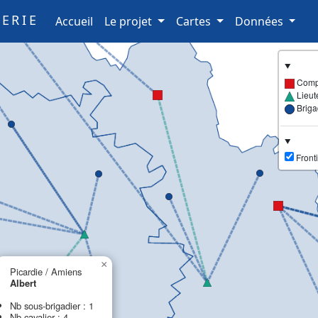
ERIE
(current)
Accueil
Le projet
Cartes
Données
Comp
Lieut
Brig
Fronti
×
Picardie / Amiens
Albert
Nb sous-brigadier : 1
Nb cavalier : 4