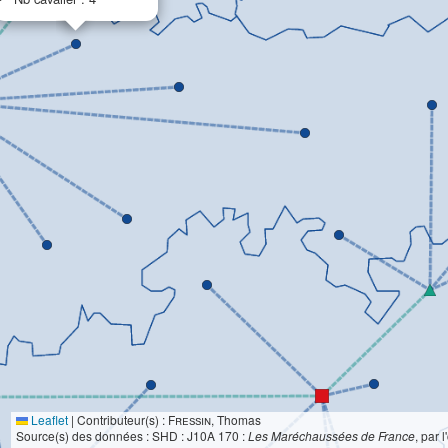
Leaflet
|
Contributeur(s) :
Fressin
, Thomas
Source(s) des données : SHD : J10A 170 :
Les Maréchaussées de France
, par 