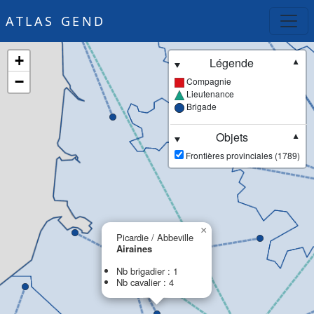
ATLAS GEND
+
Légende
▼
−
Compagnie
Lieutenance
Brigade
Objets
▼
Frontières provinciales (1789)
×
Picardie / Abbeville
Airaines
Nb brigadier : 1
Nb cavalier : 4