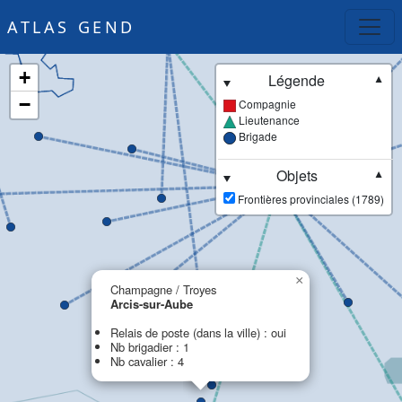
ATLAS GEND
+
Légende
▼
−
Compagnie
Lieutenance
Brigade
Objets
▼
Frontières provinciales (1789)
×
Champagne / Troyes
Arcis-sur-Aube
Relais de poste (dans la ville) : oui
Nb brigadier : 1
Nb cavalier : 4