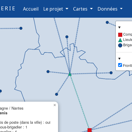
ERIE
(current)
Accueil
Le projet
Cartes
Données
Comp
Lieut
Brig
Fronti
×
agne / Nantes
enis
is de poste (dans la ville) : oui
ous-brigadier : 1
avalier : 4