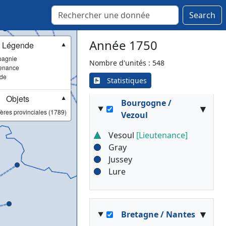
Search
Bourgogne /
▾
Montbar
Année 1750
Légende
▼
agnie
Montbard
[Lieutenance]
Nombre d'unités : 548
enance
ade
Statistiques
Objets
▼
Bourgogne /
▾
ères provinciales (1789)
Vezoul
Vesoul
[Lieutenance]
Gray
Jussey
Lure
▾
Bretagne / Nantes