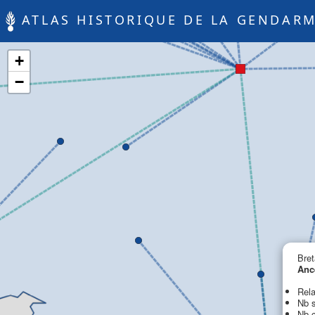
ATLAS HISTORIQUE DE LA GENDARM
+
−
Bret
Anc
Rela
Nb s
Nb c