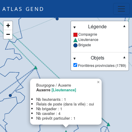
ATLAS GEND
+
Légende
▼
−
Compagnie
Lieutenance
Brigade
Objets
▼
Frontières provinciales (1789)
×
Bourgogne / Auxerre
Auxerre
[Lieutenance]
Nb lieutenants : 1
Relais de poste (dans la ville) : oui
Nb brigadier : 1
Nb cavalier : 4
Nb prévôt particulier : 1