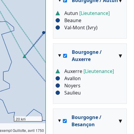
▾
Bourgogne / Autun
Autun
[Lieutenance]
Beaune
Val-Mont (Ivry)
Bourgogne /
▾
Auxerre
Auxerre
[Lieutenance]
Avallon
Noyers
Saulieu
Bourgogne /
20 km
▾
Besançon
l'exempt Guillotte, avril 1750