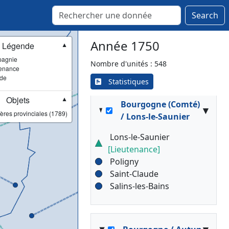
Nevers
[Lieutenance]
Search
Château-Chinon Ville
Decize
Année 1750
Légende
▼
Saint-Pierre-le-Moûtier
agnie
Saint-Saulge
Nombre d'unités : 548
enance
ade
Statistiques
Objets
▼
Bourgogne (Comté)
▾
ères provinciales (1789)
/ Lons-le-Saunier
Lons-le-Saunier
[Lieutenance]
Poligny
Saint-Claude
Salins-les-Bains