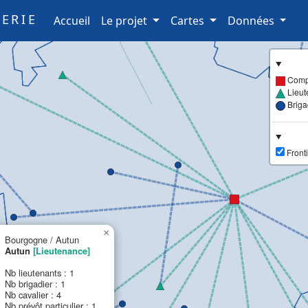
ERIE
(current)
Accueil
Le projet
Cartes
Données
Comp
Lieut
Brig
Fronti
×
Bourgogne / Autun
Autun
[Lieutenance]
Nb lieutenants : 1
Nb brigadier : 1
Nb cavalier : 4
Nb prévôt particulier : 1