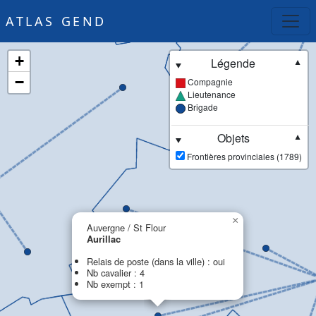
ATLAS GEND
+
Légende
▼
−
Compagnie
Lieutenance
Brigade
Objets
▼
Frontières provinciales (1789)
×
Auvergne / St Flour
Aurillac
Relais de poste (dans la ville) : oui
Nb cavalier : 4
Nb exempt : 1