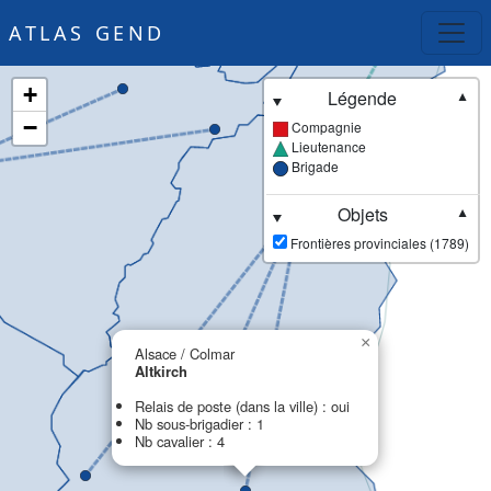
ATLAS GEND
+
Légende
▼
−
Compagnie
Lieutenance
Brigade
Objets
▼
Frontières provinciales (1789)
×
Alsace / Colmar
Altkirch
Relais de poste (dans la ville) : oui
Nb sous-brigadier : 1
Nb cavalier : 4