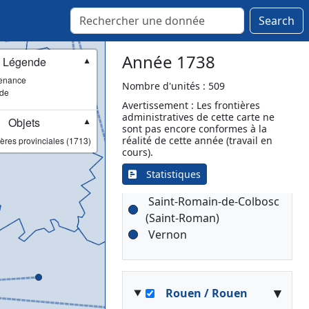
Search
▾
Rouen / Caudebec
Année 1738
Légende
▼
enance
Caudebec-lès-Elbeuf
Nombre d'unités : 509
ade
(Caudebec)
[Lieutenance]
Avertissement : Les frontières
administratives de cette carte ne
Bourg-Achard
Objets
▼
sont pas encore conformes à la
Cambremer
réalité de cette année (travail en
ères provinciales (1713)
Pont-Audemer (Pont-
cours).
Audenier)
Statistiques
Pont-l'Évêque
Saint-Romain-de-Colbosc
(Saint-Roman)
Vernon
▾
Rouen / Rouen