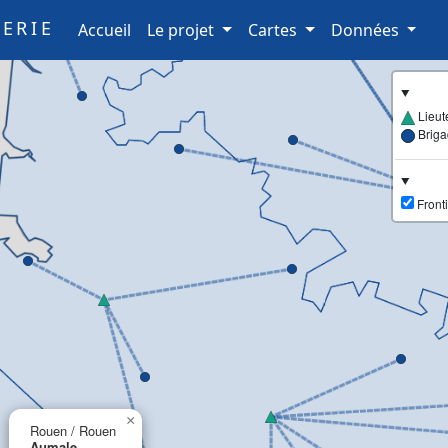
ERIE
(current)
Accueil
Le projet
Cartes
Données
Lieut
Brig
Fronti
×
Rouen / Rouen
Aumale