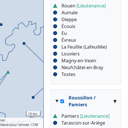
Rouen
[Lieutenance]
Aumale
Dieppe
Écouis
Eu
Évreux
La Feuillie (Lafeuillée)
Louviers
Magny-en-Vexin
Neufchâtel-en-Bray
Tostes
Roussillon /
▾
Pamiers
10 km
Pamiers
[Lieutenance]
mas
Tarascon-sur-Ariège
litaire pour l'année 1738