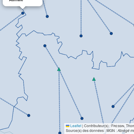
Leaflet
|
Contributeur(s) :
Fressin
, Tho
Source(s) des données : MGN :
Abrégé mi