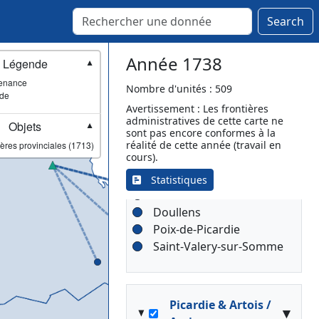
Oloron-Sainte-Marie
Search
(Oléron)
Saint-Jean-Pied-de-Port (St
Jean de Porc)
Année 1738
Légende
▼
Tarbes
enance
Nombre d'unités : 509
ade
Avertissement : Les frontières
administratives de cette carte ne
Objets
▼
Picardie & Artois /
sont pas encore conformes à la
▾
réalité de cette année (travail en
ères provinciales (1713)
Abbeville
cours).
Abbeville
[Lieutenance]
Statistiques
Airaines
Doullens
Poix-de-Picardie
Saint-Valery-sur-Somme
Picardie & Artois /
▾