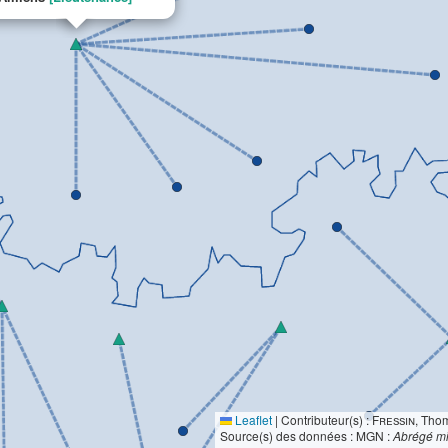
Leaflet
|
Contributeur(s) :
Fressin
, Tho
Source(s) des données : MGN :
Abrégé mi