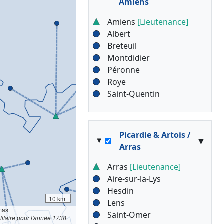
Amiens
Amiens
[Lieutenance]
Albert
Breteuil
Montdidier
Péronne
Roye
Saint-Quentin
Picardie & Artois /
▾
Arras
Arras
[Lieutenance]
Aire-sur-la-Lys
Hesdin
10 km
Lens
mas
Saint-Omer
litaire pour l'année 1738