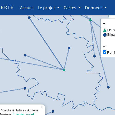
ERIE
(current)
Accueil
Le projet
Cartes
Données
Lieut
Brig
Fronti
×
Picardie & Artois / Amiens
Amiens
[Lieutenance]