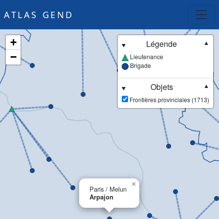
ATLAS GEND
+
Légende
▼
−
Lieutenance
Brigade
Objets
▼
Frontières provinciales (1713)
×
Paris / Melun
Arpajon