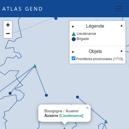
ATLAS GEND
+
Légende
▼
−
Lieutenance
Brigade
Objets
▼
Frontières provinciales (1713)
×
Bourgogne / Auxerre
Auxerre
[Lieutenance]