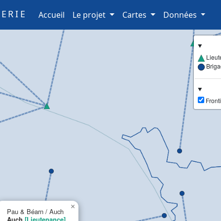
ERIE
(current)
Accueil
Le projet
Cartes
Données
Lieut
Brig
Fronti
×
Pau & Béarn / Auch
Auch
[Lieutenance]