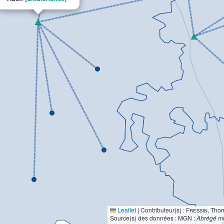
Leaflet
|
Contributeur(s) :
Fressin
, Tho
Source(s) des données : MGN :
Abrégé mi