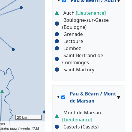
▾
Pau & Béarn / Auch
Auch
[Lieutenance]
Boulogne-sur-Gesse
(Boulogne)
Grenade
Lectoure
Lombez
Saint-Bertrand-de-
Comminges
Saint-Martory
Pau & Béarn / Mont
▾
de Marsan
Mont-de-Marsan
20 km
[Lieutenance]
mas
Castets (Casets)
litaire pour l'année 1738