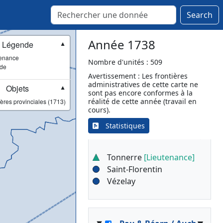
Search
▾
Paris / Sens
Année 1738
Légende
▼
Sens
[Lieutenance]
enance
Nombre d'unités : 509
ade
Courtenay
Avertissement : Les frontières
Joigny
administratives de cette carte ne
Objets
▼
sont pas encore conformes à la
Montereau
réalité de cette année (travail en
ères provinciales (1713)
cours).
Statistiques
▾
Paris / Tonnerre
Tonnerre
[Lieutenance]
Saint-Florentin
Vézelay